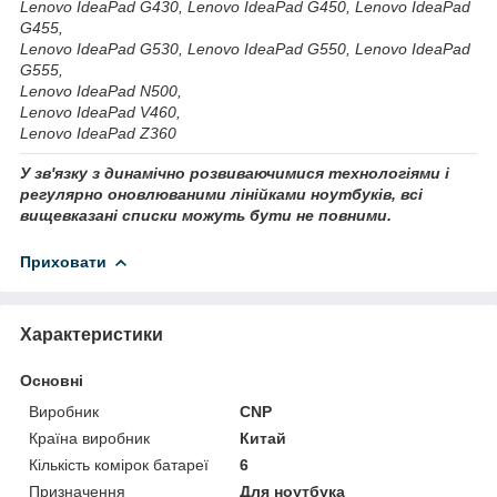
Lenovo IdeaPad G430, Lenovo IdeaPad G450, Lenovo IdeaPad
G455,
Lenovo IdeaPad G530, Lenovo IdeaPad G550, Lenovo IdeaPad
G555,
Lenovo IdeaPad N500,
Lenovo IdeaPad V460,
Lenovo IdeaPad Z360
У зв'язку з динамічно розвиваючимися технологіями і
регулярно оновлюваними лінійками ноутбуків, всі
вищевказані списки можуть бути не повними.
Приховати
Характеристики
Основні
Виробник
CNP
Країна виробник
Китай
Кількість комірок батареї
6
Призначення
Для ноутбука