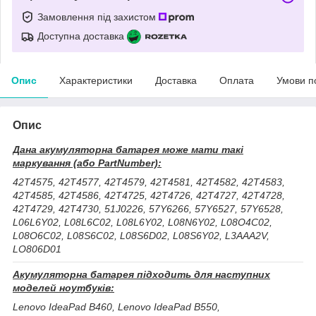
Замовлення під захистом
Доступна доставка
Опис
Характеристики
Доставка
Оплата
Умови п
Опис
Дана акумуляторна батарея може мати такі
маркування (або PartNumber):
42T4575, 42T4577, 42T4579, 42T4581, 42T4582, 42T4583,
42T4585, 42T4586, 42T4725, 42T4726, 42T4727, 42T4728,
42T4729, 42T4730, 51J0226, 57Y6266, 57Y6527, 57Y6528,
L06L6Y02, L08L6C02, L08L6Y02, L08N6Y02, L08O4C02,
L08O6C02, L08S6C02, L08S6D02, L08S6Y02, L3AAA2V,
LO806D01
Акумуляторна батарея підходить для наступних
моделей ноутбуків:
Lenovo IdeaPad B460, Lenovo IdeaPad B550,