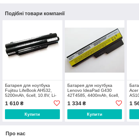
Подібні товари компанії
Батарея для ноутбука
Батарея для ноутбука
Бата
Fujitsu LifeBook AH532,
Lenovo IdeaPad G430
Acer
5200mAh, 6cell, 10.8V, Li-
42T4585, 4400mAh, 6cell,
AS10
ion, чорна
11.1V, Li-ion, чорна,
11.1
1 610
1 334
1 5
₴
₴
Купити
Купити
Про нас