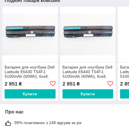
Подібні товари компанії
Батарея для ноутбука Dell
Батарея для ноутбука Dell
Бата
Latitude E6430 T54FJ,
Latitude E6440 T54FJ,
Lati
5100mAh (60Wh), 6cell,
5100mAh (60Wh), 6cell,
5100
11.1V, Li-ion, чорна,
11.1V, Li-ion, чорна,
11.1V
2 851
2 851
2 8
₴
₴
ОРИГІНАЛЬНА
ОРИГІНАЛЬНА
ОРИ
Купити
Купити
Про нас
99% позитивних з 148 відгуків за рік