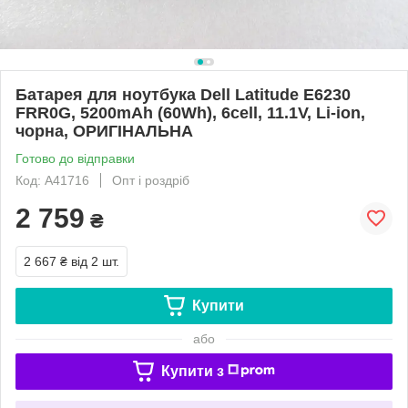
Батарея для ноутбука Dell Latitude E6230
FRR0G, 5200mAh (60Wh), 6cell, 11.1V, Li-ion,
чорна, ОРИГІНАЛЬНА
Готово до відправки
Код: A41716
Опт і роздріб
2 759
₴
2 667 ₴
від 2 шт.
Купити
або
Купити з