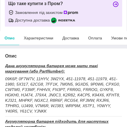
Що таке купити з Пром?
Замовлення під захистом
Доступна доставка
Опис
Характеристики
Доставка
Оплата
Умови п
Опис
Дана акумуляторна батарея може мати такі
маркування (або PartNumber):
09K6P, 0F7W7V, 11HYV, 3W2YX, 451-11978, 451-11979, 451-
1980, 5X317, 62CG8, 7FF1K, 7M0N5, 9GXD5, 9P0W6, CPXG0,
CWTM0, F33MF, FHHVX, FN3PT, FRR0G, FRROG, GYKF8,
HGKH0, HJ474, J79X4, JN0C3, K2R82, K4CP5, K94X6, KFHT8,
KJ321, MHPKF, NGXCJ, R8R6F, RCG54, RFJMW, RXJR6,
TPHRG, UJ499, V7M6R, WJ383, WRP9M, X57F1, Y0WYY,
Y40R5, Y61CV, YJNKK
Акумуляторна батарея підходить для наступних
моделей ноутбуків: