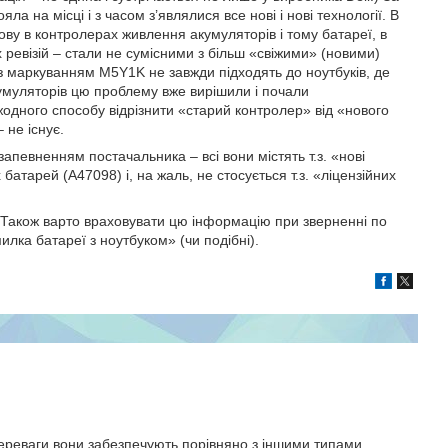
ла на місці і з часом з’являлися все нові і нові технології. В
ву в контролерах живлення акумуляторів і тому батареї, в
ревізій – стали не сумісними з більш «свіжими» (новими)
із маркуванням M5Y1K не завжди підходять до ноутбуків, де
муляторів цю проблему вже вирішили і почали
жодного способу відрізнити «старий контролер» від «нового
 не існує.
запевненням постачальника – всі вони містять т.з. «нові
атарей (A47098) і, на жаль, не стосується т.з. «ліцензійних
Також варто враховувати цю інформацію при зверненні по
илка батареї з ноутбуком» (чи подібні).
переваги вони забезпечують порівняно з іншими типами