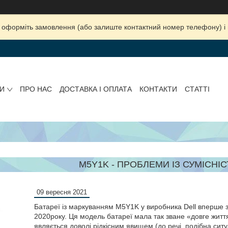
ка, оформіть замовлення (або залиште контактний номер телефону) 
И
ПРО НАС
ДОСТАВКА І ОПЛАТА
КОНТАКТИ
СТАТТІ
M5Y1K - ПРОБЛЕМИ ІЗ СУМІСНІ
09 вересня 2021
Батареї із маркуванням M5Y1K у виробника Dell вперше з
2020року. Ця модель батареї мала так зване «довге життя
являється доволі рідкісним явищем (до речі, подібна ситуа