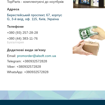
TopParts - комплектуючі до ноутбуків
Берестейський проспект, 67, корпус
G, 3-й вхід, оф. 115, Київ, Україна
+380 (93) 257-28-28
+380 (44) 383-11-76
Бухгалтерия
promorder@alsoft.com.ua
+380932572828
+380932572828
+380932572828