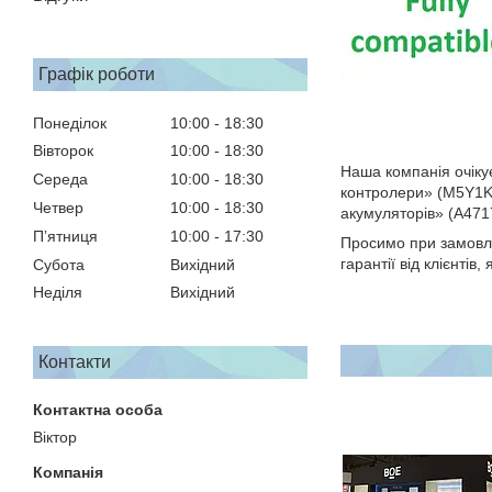
Графік роботи
Понеділок
10:00
18:30
Вівторок
10:00
18:30
Наша компанія очікує
Середа
10:00
18:30
контролери» (M5Y1K F
Четвер
10:00
18:30
акумуляторів» (A471
Пʼятниця
10:00
17:30
Просимо при замовле
гарантії від клієнті
Субота
Вихідний
Неділя
Вихідний
Контакти
Віктор