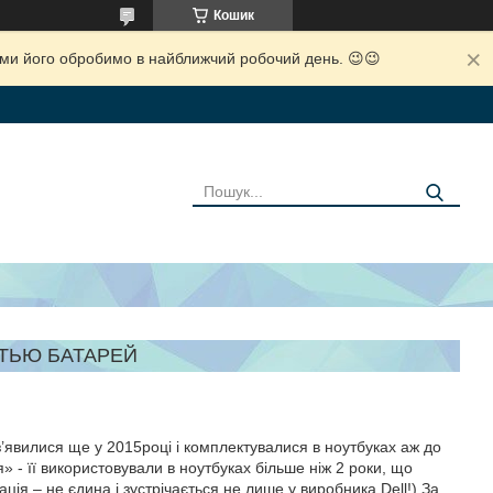
Кошик
і ми його обробимо в найближчий робочий день. 😉😉
СТЬЮ БАТАРЕЙ
’явилися ще у 2015році і комплектувалися в ноутбуках аж до
» - її використовували в ноутбуках більше ніж 2 роки, що
ція – не єдина і зустрічається не лише у виробника Dell!) За