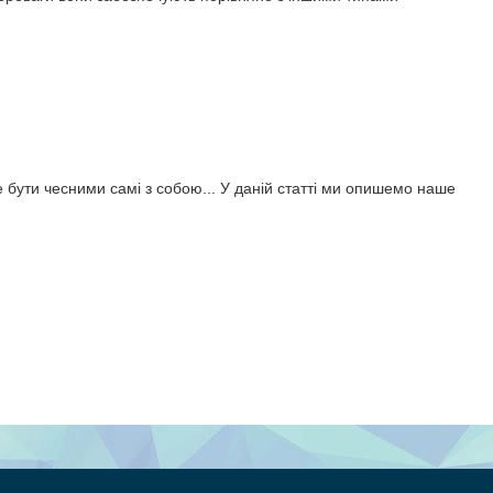
е бути чесними самі з собою... У даній статті ми опишемо наше