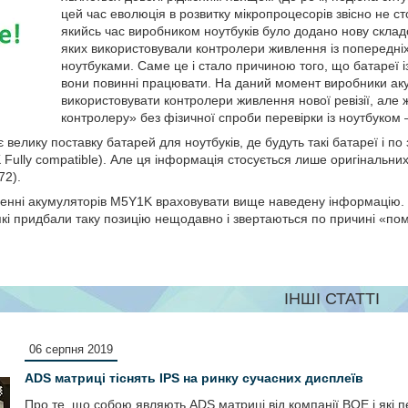
цей час еволюція в розвитку мікропроцесорів звісно не стоя
якийсь час виробником ноутбуків було додано нову складо
яких використовували контролери живлення із попередніх 
ноутбуками. Саме це і стало причиною того, що батареї 
вони повинні працювати. На даний момент виробники аку
використовувати контролери живлення нової ревізії, але 
контролеру» без фізичної спроби перевірки із ноутбуком –
 велику поставку батарей для ноутбуків, де будуть такі батареї і по 
ully compatible). Але ця інформація стосується лише оригінальних б
72).
нні акумуляторів M5Y1K враховувати вище наведену інформацію. 
в, які придбали таку позицію нещодавно і звертаються по причині «пом
ІНШІ СТАТТІ
06 серпня 2019
ADS матриці тіснять IPS на ринку сучасних дисплеїв
Про те, що собою являють ADS матриці від компанії BOE і які 